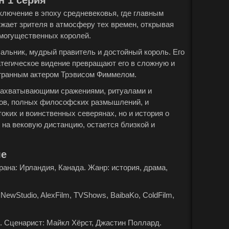
н 1 серия
иключение в эпоху средневековья, где главным
ужает зрителя в атмосферу тех времен, открывая
могущественных королей.
чальник, мудрый правитель и достойный король. Его
ратегическое видение превращают его в сложную и
гранным актером Трэвисом Фиммелом.
 захватывающими сражениями, ритуалами и
гов, полных философских размышлений, и
оких и воинственных северянах, но и история о
я на вековую дистанцию, остается близкой и
ле
Страна: Ирландия, Канада. Жанр: история, драма,
NewStudio, AlexFilm, TVShows, BaibaKo, ColdFilm,
. Сценарист: Майкл Хёрст, Джастин Поллард.