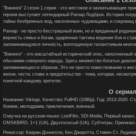
Описание 2 сезо
"Викинги" 2 сезон 1 серия - это жестокое и захватывающее пр
героем выступает легендарный Рагнар Лодброк. История погр
тайны безбрежных вод, населенных чудовищами, и сокровищ 
Рагнар - не просто бесстрашный воин, но и преданный родона
верность семье и богам, одаренная тактика ведения боя и ст
запоминающуюся личность, воплощенную талантливым много
"Викинги" - это масштабный исторический эпос, наполненный
обычаями северного народа. Здесь множество богатых диало
запоминающихся образов. Это не просто повествование о жест
жизни, чести, славе и предательстве - тема, которая, несмотр
понятной каждому зрителю.
О сериа
Название: Vikings. Качество: FullHD (1080p). Год: 2013-2020. 
боевик, мелодрама, приключения, военный.
Озвучка на русском языке: LostFilm, SDI Media, Первый канал, 
OMSKBIRD, 1+1 (UA), Двухголосый (UA), Субтитры, Оригинал.
Режиссер: Киаран Доннелли, Кен Джиротти, Стивен Ст. Леджер