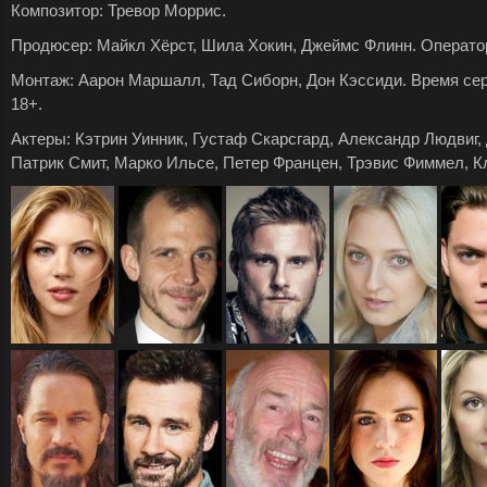
Композитор: Тревор Моррис.
Продюсер: Майкл Хёрст, Шила Хокин, Джеймс Флинн. Оператор
Монтаж: Аарон Маршалл, Тад Сиборн, Дон Кэссиди. Время серии
18+.
Актеры: Кэтрин Уинник, Густаф Скарсгард, Александр Людвиг,
Патрик Смит, Марко Ильсе, Петер Францен, Трэвис Фиммел, К