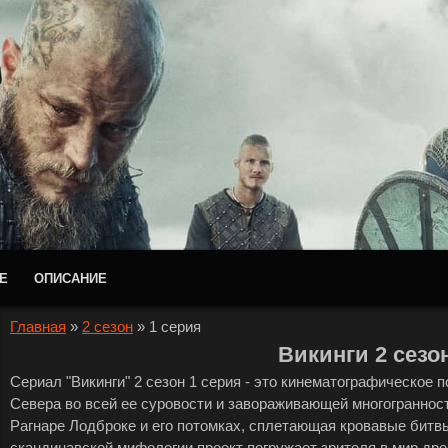
Е
ОПИСАНИЕ
Главная
»
2 сезон
»
1 серия
Викинги 2 сезо
Сериал "Викинги" 2 сезон 1 серия - это кинематографическое 
Севера во всей ее суровости и завораживающей многогранности.
Рагнаре Лодброке и его потомках, сплетающая кровавые битв
скандинавской мифологии проект погружает зрителя в мир дре