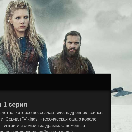
н 1 серия
полотно, которое воссоздает жизнь древних воинов
 Сериал "Vikings" - героическая сага о короле
ы, интриги и семейные драмы. С помощью
вних скандинавов, соблазняя своей