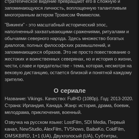
стратегическое видение превращают его в сложную и
запоминающуюся личность, воплощенную талантливым
многогранным актером Трэвисом Фиммелом.
"Викинги" - это масштабный исторический эпос,
наполненный захватывающими сражениями, ритуалами и
обычаями северного народа. Здесь множество богатых
диалогов, полных философских размышлений, и
запоминающихся образов. Это не просто повествование о
жестоких и воинственных северянах, но и история о жизни,
чести, славе и предательстве - тема, которая, несмотря на
вековую дистанцию, остается близкой и понятной каждому
зрителю.
О сериале
Название: Vikings. Качество: FullHD (1080p). Год: 2013-2020.
Страна: Ирландия, Канада. Жанр: история, драма, боевик,
мелодрама, приключения, военный.
Озвучка на русском языке: LostFilm, SDI Media, Первый
канал, NewStudio, AlexFilm, TVShows, BaibaKo, ColdFilm,
OMSKBIRD, 1+1 (UA), Двухголосый (UA), Субтитры,