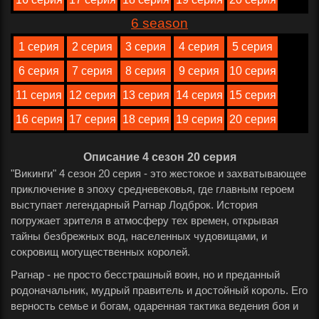
6 season
1 серия
2 серия
3 серия
4 серия
5 серия
6 серия
7 серия
8 серия
9 серия
10 серия
11 серия
12 серия
13 серия
14 серия
15 серия
16 серия
17 серия
18 серия
19 серия
20 серия
Описание 4 сезон 20 серия
"Викинги" 4 сезон 20 серия - это жестокое и захватывающее
приключение в эпоху средневековья, где главным героем
выступает легендарный Рагнар Лодброк. История
погружает зрителя в атмосферу тех времен, открывая
тайны безбрежных вод, населенных чудовищами, и
сокровищ могущественных королей.
Рагнар - не просто бесстрашный воин, но и преданный
родоначальник, мудрый правитель и достойный король. Его
верность семье и богам, одаренная тактика ведения боя и