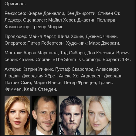
Оригинал.
Режиссер: Киаран Доннелли, Кен Джиротти, Стивен Ст.
Леджер. Сценарист: Майкл Хёрст, Джастин Поллард.
Композитор: Тревор Моррис.
Продюсер: Майкл Хёрст, Шила Хокин, Джеймс Флинн.
Оператор: Питер Робертсон. Художник: Марк Джерати.
Монтаж: Аарон Маршалл, Тад Сиборн, Дон Кэссиди. Время
серии: 45 мин. Слоган: «The Storm Is Coming». Возраст: 18+.
Актеры: Кэтрин Уинник, Густаф Скарсгард, Александр
Людвиг, Джорджия Хёрст, Алекс Хег Андерсен, Джордан
Патрик Смит, Марко Ильсе, Петер Францен, Трэвис
Фиммел, Клайв Стэнден.