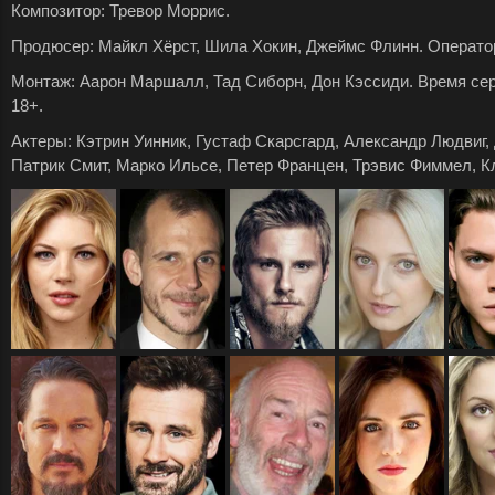
Композитор: Тревор Моррис.
Продюсер: Майкл Хёрст, Шила Хокин, Джеймс Флинн. Оператор
Монтаж: Аарон Маршалл, Тад Сиборн, Дон Кэссиди. Время серии
18+.
Актеры: Кэтрин Уинник, Густаф Скарсгард, Александр Людвиг,
Патрик Смит, Марко Ильсе, Петер Францен, Трэвис Фиммел, К