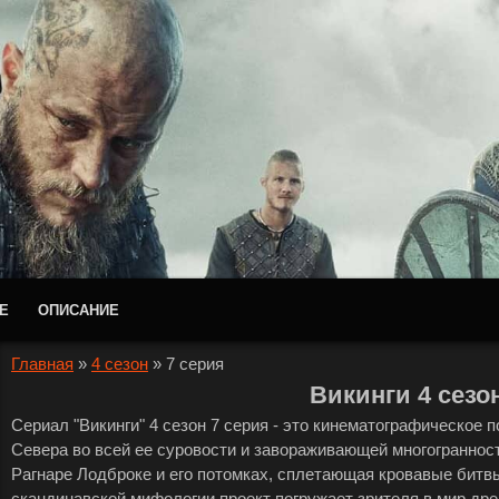
Е
ОПИСАНИЕ
Главная
»
4 сезон
»
7 серия
Викинги 4 сезо
Сериал "Викинги" 4 сезон 7 серия - это кинематографическое 
Севера во всей ее суровости и завораживающей многогранности.
Рагнаре Лодброке и его потомках, сплетающая кровавые битв
скандинавской мифологии проект погружает зрителя в мир дре