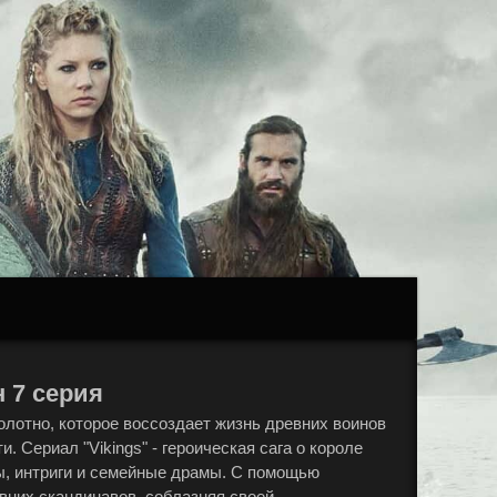
н 7 серия
полотно, которое воссоздает жизнь древних воинов
 Сериал "Vikings" - героическая сага о короле
ы, интриги и семейные драмы. С помощью
вних скандинавов, соблазняя своей