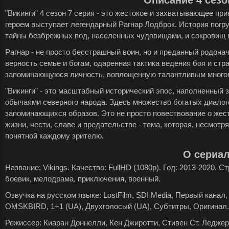
Описание 4 сезо
"Викинги" 4 сезон 7 серия - это жестокое и захватывающее пр
героем выступает легендарный Рагнар Лодброк. История погр
тайны безбрежных вод, населенных чудовищами, и сокровищ 
Рагнар - не просто бесстрашный воин, но и преданный родона
верность семье и богам, одаренная тактика ведения боя и ст
запоминающуюся личность, воплощенную талантливым много
"Викинги" - это масштабный исторический эпос, наполненный
обычаями северного народа. Здесь множество богатых диало
запоминающихся образов. Это не просто повествование о жест
жизни, чести, славе и предательстве - тема, которая, несмотр
понятной каждому зрителю.
О сериа
Название: Vikings. Качество: FullHD (1080p). Год: 2013-2020. 
боевик, мелодрама, приключения, военный.
Озвучка на русском языке: LostFilm, SDI Media, Первый канал, 
OMSKBIRD, 1+1 (UA), Двухголосый (UA), Субтитры, Оригинал.
Режиссер: Киаран Доннелли, Кен Джиротти, Стивен Ст. Леджер