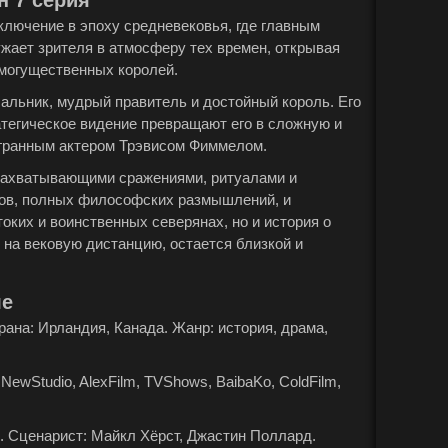
н 7 серия
иключение в эпоху средневековья, где главным
ужает зрителя в атмосферу тех времен, открывая
могущественных королей.
чальник, мудрый правитель и достойный король. Его
ратегическое видение превращают его в сложную и
гранным актером Трэвисом Фиммелом.
 захватывающими сражениями, ритуалами и
гов, полных философских размышлений, и
оких и воинственных северянах, но и история о
я на вековую дистанцию, остается близкой и
ле
Страна: Ирландия, Канада. Жанр: история, драма,
NewStudio, AlexFilm, TVShows, BaibaKo, ColdFilm,
. Сценарист: Майкл Хёрст, Джастин Поллард.