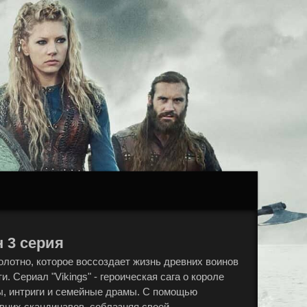
н 3 серия
полотно, которое воссоздает жизнь древних воинов
 Сериал "Vikings" - героическая сага о короле
ы, интриги и семейные драмы. С помощью
вних скандинавов, соблазняя своей