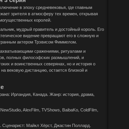
н 3 серия
иключение в эпоху средневековья, где главным
ужает зрителя в атмосферу тех времен, открывая
могущественных королей.
чальник, мудрый правитель и достойный король. Его
ратегическое видение превращают его в сложную и
гранным актером Трэвисом Фиммелом.
 захватывающими сражениями, ритуалами и
гов, полных философских размышлений, и
оких и воинственных северянах, но и история о
я на вековую дистанцию, остается близкой и
ле
Страна: Ирландия, Канада. Жанр: история, драма,
NewStudio, AlexFilm, TVShows, BaibaKo, ColdFilm,
. Сценарист: Майкл Хёрст, Джастин Поллард.