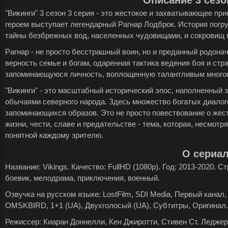
Описание 3 сезо
"Викинги" 3 сезон 3 серия - это жестокое и захватывающее пр
героем выступает легендарный Рагнар Лодброк. История погр
тайны безбрежных вод, населенных чудовищами, и сокровищ 
Рагнар - не просто бесстрашный воин, но и преданный родона
верность семье и богам, одаренная тактика ведения боя и ст
запоминающуюся личность, воплощенную талантливым много
"Викинги" - это масштабный исторический эпос, наполненный
обычаями северного народа. Здесь множество богатых диало
запоминающихся образов. Это не просто повествование о жест
жизни, чести, славе и предательстве - тема, которая, несмотр
понятной каждому зрителю.
О сериа
Название: Vikings. Качество: FullHD (1080p). Год: 2013-2020. 
боевик, мелодрама, приключения, военный.
Озвучка на русском языке: LostFilm, SDI Media, Первый канал, 
OMSKBIRD, 1+1 (UA), Двухголосый (UA), Субтитры, Оригинал.
Режиссер: Киаран Доннелли, Кен Джиротти, Стивен Ст. Леджер