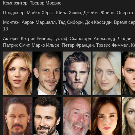
Композитор: Тревор Моррис.
Продюсер: Майкл Хёрст, Шила Хокин, Джеймс Флинн. Оператор
Монтаж: Аарон Маршалл, Тад Сиборн, Дон Кэссиди. Время серии
18+.
Актеры: Кэтрин Уинник, Густаф Скарсгард, Александр Людвиг,
Патрик Смит, Марко Ильсе, Петер Францен, Трэвис Фиммел, К