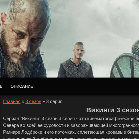
Е
ОПИСАНИЕ
Главная
»
3 сезон
»
3 серия
Викинги 3 сезо
Сериал "Викинги" 3 сезон 3 серия - это кинематографическое 
Севера во всей ее суровости и завораживающей многогранности.
Рагнаре Лодброке и его потомках, сплетающая кровавые битв
скандинавской мифологии проект погружает зрителя в мир дре