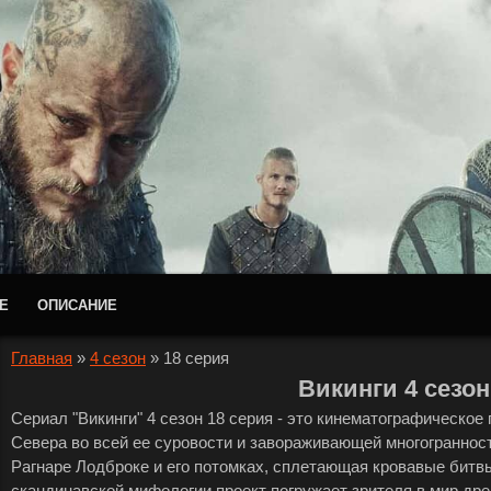
Е
ОПИСАНИЕ
Главная
»
4 сезон
»
18 серия
Викинги 4 сезон
Сериал "Викинги" 4 сезон 18 серия - это кинематографическое
Севера во всей ее суровости и завораживающей многогранности.
Рагнаре Лодброке и его потомках, сплетающая кровавые битв
скандинавской мифологии проект погружает зрителя в мир дре