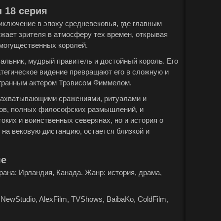
 18 серия
риключение в эпоху средневековья, где главным
ужает зрителя в атмосферу тех времен, открывая
могущественных королей.
чальник, мудрый правитель и достойный король. Его
ратегическое видение превращают его в сложную и
гранным актером Трэвисом Фиммелом.
 захватывающими сражениями, ритуалами и
гов, полных философских размышлений, и
оких и воинственных северянах, но и история о
я на вековую дистанцию, остается близкой и
ле
Страна: Ирландия, Канада. Жанр: история, драма,
NewStudio, AlexFilm, TVShows, BaibaKo, ColdFilm,