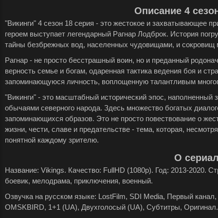
Описание 4 сезон
"Викинги" 4 сезон 18 серия - это жестокое и захватывающее п
героем выступает легендарный Рагнар Лодброк. История погр
тайны безбрежных вод, населенных чудовищами, и сокровищ 
Рагнар - не просто бесстрашный воин, но и преданный родона
верность семье и богам, одаренная тактика ведения боя и ст
запоминающуюся личность, воплощенную талантливым много
"Викинги" - это масштабный исторический эпос, наполненный
обычаями северного народа. Здесь множество богатых диало
запоминающихся образов. Это не просто повествование о жест
жизни, чести, славе и предательстве - тема, которая, несмотр
понятной каждому зрителю.
О сериа
Название: Vikings. Качество: FullHD (1080p). Год: 2013-2020. 
боевик, мелодрама, приключения, военный.
Озвучка на русском языке: LostFilm, SDI Media, Первый канал, 
OMSKBIRD, 1+1 (UA), Двухголосый (UA), Субтитры, Оригинал.