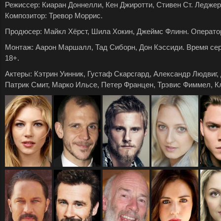
Режиссер: Киаран Доннелли, Кен Джиротти, Стивен Ст. Леджер
Композитор: Тревор Моррис.
Продюсер: Майкл Хёрст, Шила Хокин, Джеймс Флинн. Оператор
Монтаж: Аарон Маршалл, Тад Сиборн, Дон Кэссиди. Время серии
18+.
Актеры: Кэтрин Уинник, Густаф Скарсгард, Александр Людвиг,
Патрик Смит, Марко Ильсе, Петер Францен, Трэвис Фиммел, К