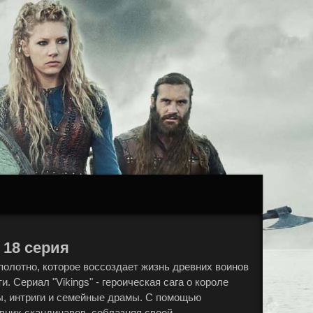
 18 серия
 полотно, которое воссоздает жизнь древних воинов
 Сериал "Vikings" - героическая сага о короле
ы, интриги и семейные драмы. С помощью
вних скандинавов, соблазняя своей