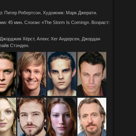
: Питер Робертсон. Художник: Марк Джерати.
: 45 мин. Слоган: «The Storm Is Coming». Возраст:
 Джорджия Хёрст, Алекс Хег Андерсен, Джордан
лайв Стэнден.