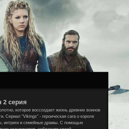
н 2 серия
полотно, которое воссоздает жизнь древних воинов
 Сериал "Vikings" - героическая сага о короле
ы, интриги и семейные драмы. С помощью
вних скандинавов, соблазняя своей