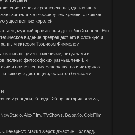
н 2 серия
иключение в эпоху средневековья, где главным
ужает зрителя в атмосферу тех времен, открывая
могущественных королей.
чальник, мудрый правитель и достойный король. Его
ратегическое видение превращают его в сложную и
гранным актером Трэвисом Фиммелом.
 захватывающими сражениями, ритуалами и
гов, полных философских размышлений, и
оких и воинственных северянах, но и история о
я на вековую дистанцию, остается близкой и
ле
Страна: Ирландия, Канада. Жанр: история, драма,
NewStudio, AlexFilm, TVShows, BaibaKo, ColdFilm,
. Сценарист: Майкл Хёрст, Джастин Поллард.