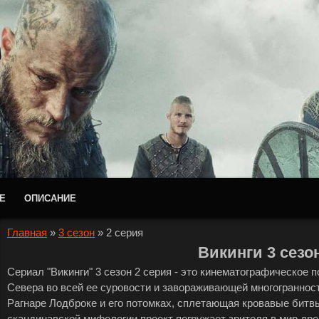
Е
ОПИСАНИЕ
Главная
»
3 сезон
»
2 серия
Викинги 3 сезо
Сериал "Викинги" 3 сезон 2 серия - это кинематографическое 
Севера во всей ее суровости и завораживающей многогранности.
Рагнаре Лодброке и его потомках, сплетающая кровавые битв
скандинавской мифологии проект погружает зрителя в мир дре