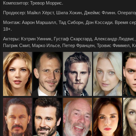
Композитор: Тревор Моррис.
Продюсер: Майкл Хёрст, Шила Хокин, Джеймс Флинн. Оператор
Монтаж: Аарон Маршалл, Тад Сиборн, Дон Кэссиди. Время серии
18+.
Актеры: Кэтрин Уинник, Густаф Скарсгард, Александр Людвиг,
Патрик Смит, Марко Ильсе, Петер Францен, Трэвис Фиммел, К