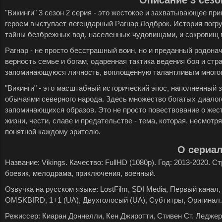
Описание 3 сезо
"Викинги" 3 сезон 2 серия - это жестокое и захватывающее пр
героем выступает легендарный Рагнар Лодброк. История погр
тайны безбрежных вод, населенных чудовищами, и сокровищ 
Рагнар - не просто бесстрашный воин, но и преданный родона
верность семье и богам, одаренная тактика ведения боя и ст
запоминающуюся личность, воплощенную талантливым много
"Викинги" - это масштабный исторический эпос, наполненный
обычаями северного народа. Здесь множество богатых диало
запоминающихся образов. Это не просто повествование о жест
жизни, чести, славе и предательстве - тема, которая, несмотр
понятной каждому зрителю.
О сериа
Название: Vikings. Качество: FullHD (1080p). Год: 2013-2020. 
боевик, мелодрама, приключения, военный.
Озвучка на русском языке: LostFilm, SDI Media, Первый канал, 
OMSKBIRD, 1+1 (UA), Двухголосый (UA), Субтитры, Оригинал.
Режиссер: Киаран Доннелли, Кен Джиротти, Стивен Ст. Леджер